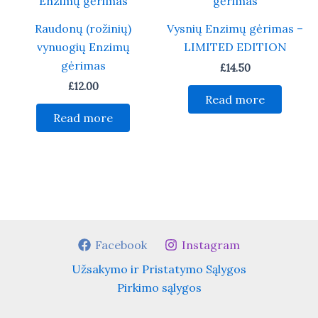
Raudonų (rožinių)
Vysnių Enzimų gėrimas –
vynuogių Enzimų
LIMITED EDITION
gėrimas
£
14.50
£
12.00
Read more
Read more
Facebook
Instagram
Užsakymo ir Pristatymo Sąlygos
Pirkimo sąlygos