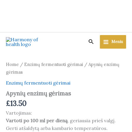
Skip
to
content
Search
Meniu
Home
/
Enzimų fermentuoti gėrimai
/ Apynių enzimų
gėrimas
Enzimų fermentuoti gėrimai
Apynių enzimų gėrimas
£
13.50
Vartojimas:
Vartoti po 100 ml per dieną
, geriausia prieš valgį.
Gerti atšaldytą arba kambario temperatūros.