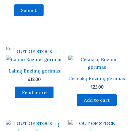
Related products
OUT OF STOCK
Laimų Enzimų gėrimas
Česnakų Enzimų gėrimas
£
12.00
£
22.00
Read more
Add to cart
OUT OF STOCK
OUT OF STOCK