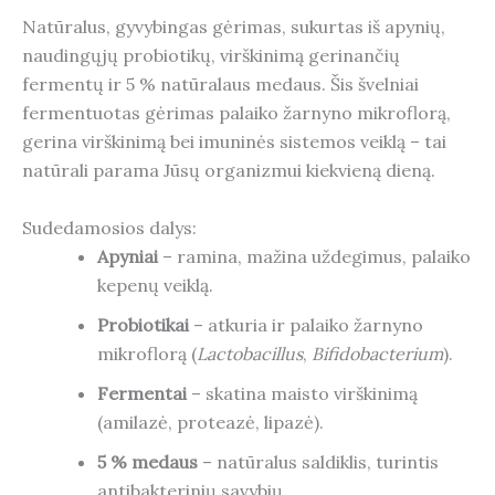
Natūralus, gyvybingas gėrimas, sukurtas iš apynių,
naudingųjų probiotikų, virškinimą gerinančių
fermentų ir 5 % natūralaus medaus. Šis švelniai
fermentuotas gėrimas palaiko žarnyno mikroflorą,
gerina virškinimą bei imuninės sistemos veiklą – tai
natūrali parama Jūsų organizmui kiekvieną dieną.
Sudedamosios dalys:
Apyniai
– ramina, mažina uždegimus, palaiko
kepenų veiklą.
Probiotikai
– atkuria ir palaiko žarnyno
mikroflorą (
Lactobacillus
,
Bifidobacterium
).
Fermentai
– skatina maisto virškinimą
(amilazė, proteazė, lipazė).
5 % medaus
– natūralus saldiklis, turintis
antibakterinių savybių.