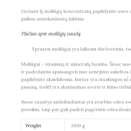
Geriant šį moliūgų koncentratą papildysite savo or
puikus antioksidantų šaltinis.
Plačiau apie moliūgų
naud
ą
Yprastai moliūgai yra laikomi daržovėmis, tač
Moliūgai – vitaminų ir mineralų bomba. Šiose nuos
ir padedantis apsisaugoti nuo senėjimo sukeltos ža
papildysite skaidulomis, kurios yra atsakingos už 
jausmą, todėl yra skatinamas svorio ir kūno rie
Juose esantys antioksidantai yra svarbūs odos sve
poveikiu, taip pat gali padėti pagerinti odos išvaiz
Weight
1100 g