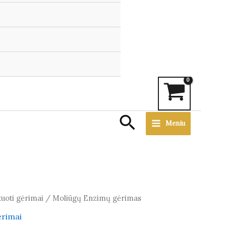
Search
Meniu
uoti gėrimai
/ Moliūgų Enzimų gėrimas
ėrimai