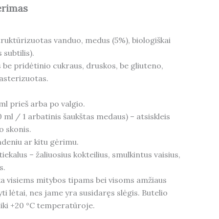
ėrimas
ruktūrizuotas vanduo, medus (5%), biologiškai
subtilis).
 be pridėtinio cukraus, druskos, be gliuteno,
asterizuotas.
ml prieš arba po valgio.
0 ml / 1 arbatinis šaukštas medaus) – atsiskleis
o skonis.
andeniu ar kitu gėrimu.
tiekalus – žaliuosius kokteilius, smulkintus vaisius,
s.
ka visiems mitybos tipams bei visoms amžiaus
i lėtai, nes jame yra susidaręs slėgis. Butelio
5 iki +20 °C temperatūroje.