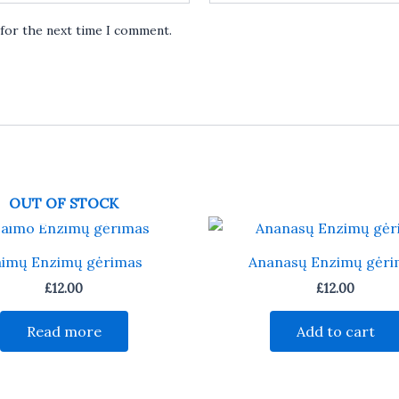
 for the next time I comment.
OUT OF STOCK
aimų Enzimų gėrimas
Ananasų Enzimų gėri
£
12.00
£
12.00
Read more
Add to cart