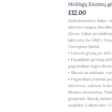
Moliūgų Enzimų g
£
12.00
Sudedamosios dalys: st
aktyvus raugas (Bacillus 
Gyvas, žalias produktas
laktozės, be GMO. Nep
Vartojimo būdai:
• Vartoti gryną po 100 
• Pasaldinti gėrimą (10
pagrindinio ingredient
• Skiesti su sultimis, v
• Pagardinti įvairius pa
daržoves, salotas, koše
Skanus atvėsintas. Tin
grupėms. Butelį atidaryt
neplakti. Laikyti nuo +