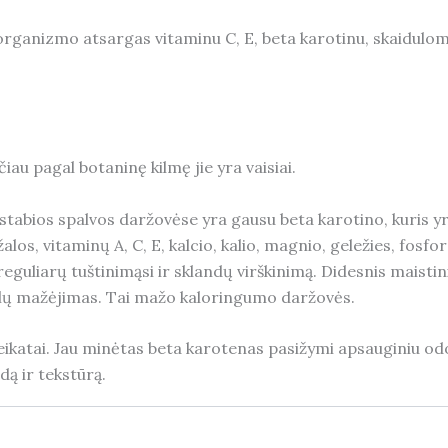
ganizmo atsargas vitaminu C, E, beta karotinu, skaidulomis 
iau pagal botaninę kilmę jie yra vaisiai.
tabios spalvos daržovėse yra gausu beta karotino, kuris yra
los, vitaminų A, C, E, kalcio, kalio, magnio, geležies, fosf
reguliarų tuštinimąsi ir sklandų virškinimą. Didesnis maistin
balų mažėjimas. Tai mažo kaloringumo daržovės.
ikatai. Jau minėtas beta karotenas pasižymi apsauginiu odos
dą ir tekstūrą.