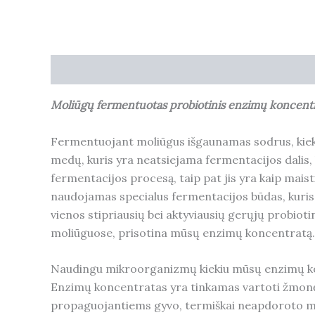
Description
Additional information
Reviews (
Moliūgų fermentuotas probiotinis enzimų
koncent
Fermentuojant moliūgus išgaunamas sodrus, kiek 
medų, kuris yra neatsiejama fermentacijos dalis,
fermentacijos procesą, taip pat jis yra kaip mai
naudojamas specialus fermentacijos būdas, kuris
vienos stipriausių bei aktyviausių gerųjų probioti
moliūguose, prisotina mūsų enzimų koncentratą. J
Naudingu mikroorganizmų kiekiu mūsų enzimų konc
Enzimų koncentratas yra tinkamas vartoti žmonėm
propaguojantiems gyvo, termiškai neapdoroto ma