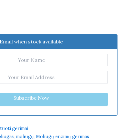
Email when stock available
Subscribe Now
uoti gėrimai
liūgas
,
moliūgų
,
Moliūgų enzimų gėrimas