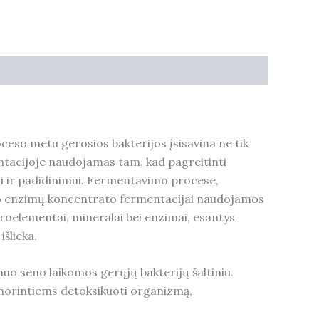
so metu gerosios bakterijos įsisavina ne tik
ntacijoje naudojamas tam, kad pagreitinti
ui ir padidinimui. Fermentavimo procese,
sto enzimų koncentrato fermentacijai naudojamos
ikroelementai, mineralai bei enzimai, esantys
šlieka.
o seno laikomos gerųjų bakterijų šaltiniu.
norintiems detoksikuoti organizmą,