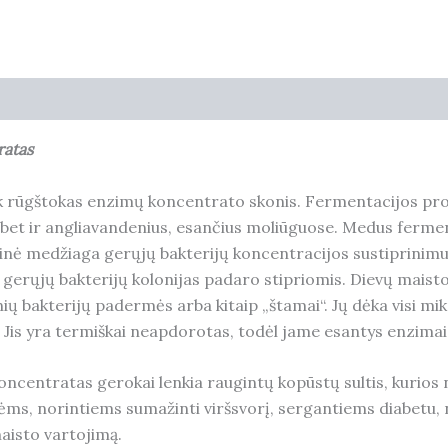
0)
ratas
rūgštokas enzimų koncentrato skonis. Fermentacijos proce
 bet ir angliavandenius, esančius moliūguose. Medus ferme
stinė medžiaga gerųjų bakterijų koncentracijos sustiprinim
 gerųjų bakterijų kolonijas padaro stipriomis. Dievų mai
nių bakterijų padermės arba kitaip „štamai“. Jų dėka visi m
is yra termiškai neapdorotas, todėl jame esantys enzimai i
entratas gerokai lenkia raugintų kopūstų sultis, kurios nu
s, norintiems sumažinti viršsvorį, sergantiems diabetu, 
isto vartojimą.