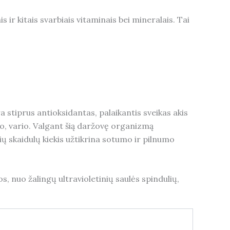
ir kitais svarbiais vitaminais bei mineralais. Tai
 stiprus antioksidantas, palaikantis sveikas akis
oro, vario. Valgant šią daržovę organizmą
ių skaidulų kiekis užtikrina sotumo ir pilnumo
, nuo žalingų ultravioletinių saulės spindulių,