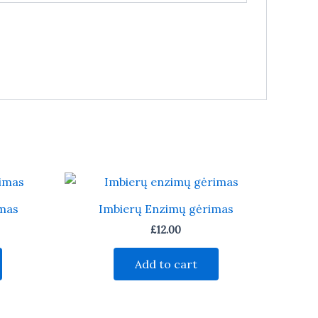
mas
Imbierų Enzimų gėrimas
£
12.00
Add to cart