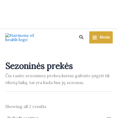
Skip
to
content
Search
Meniu
Sezoninės prekės
Čia rasite sezonines prekes,kurias galėsite įsigyti tik
ribotą laiką, tai yra kada bus jų sezonas.
Showing all 2 results