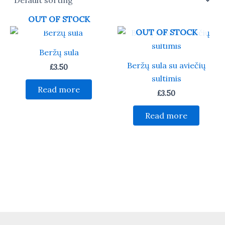
OUT OF STOCK
OUT OF STOCK
Beržų sula
Beržų sula su aviečių
£
3.50
sultimis
Read more
£
3.50
Read more