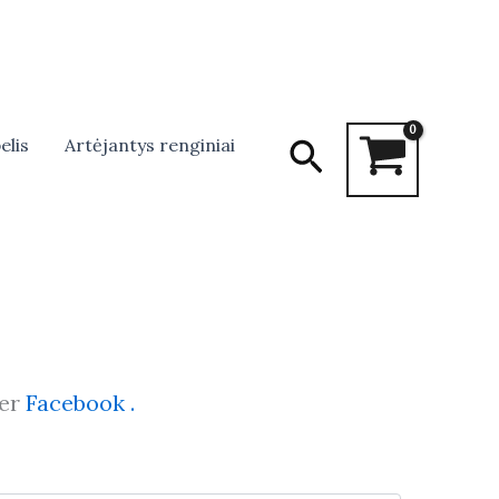
Search
elis
Artėjantys renginiai
per
Facebook .