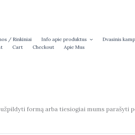
os / Rinkiniai
Info apie produktus
Dvasinis kamp
t
Cart
Checkout
Apie Mus
žpildyti formą arba tiesiogiai mums parašyti 