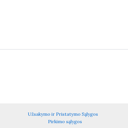
Užsakymo ir Pristatymo Sąlygos
Pirkimo sąlygos