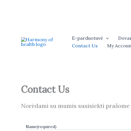
Skip
to
content
E-parduotuvė
Dovan
Contact Us
My Accoun
Contact Us
Norėdami su mumis susisiekti prašome u
Name
(required)