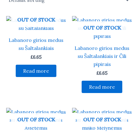
OUT OF STOCK
OUT OF STOCK
Labanoro girios medus
su Šaltalankiais
Labanoro girios medus
su Šaltalankiais ir Čili
£
6.65
pipirais
Read more
£
6.65
Read more
OUT OF STOCK
OUT OF STOCK