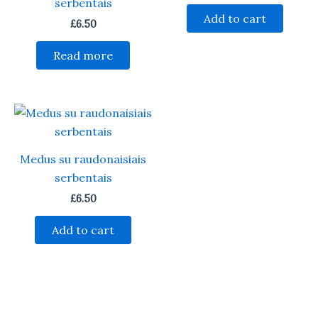
serbentais
Add to cart
£
6.50
Read more
Medus su raudonaisiais
serbentais
£
6.50
Add to cart