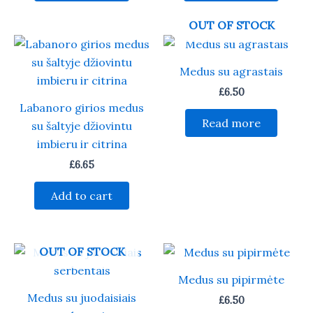
OUT OF STOCK
Medus su agrastais
£
6.50
Labanoro girios medus
Read more
su šaltyje džiovintu
imbieru ir citrina
£
6.65
Add to cart
OUT OF STOCK
Medus su pipirmėte
Medus su juodaisiais
£
6.50