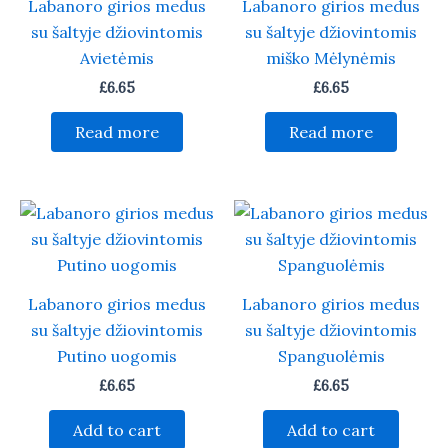
Labanoro girios medus
Labanoro girios medus
su šaltyje džiovintomis
su šaltyje džiovintomis
Avietėmis
miško Mėlynėmis
£
6.65
£
6.65
Read more
Read more
Labanoro girios medus
Labanoro girios medus
su šaltyje džiovintomis
su šaltyje džiovintomis
Putino uogomis
Spanguolėmis
£
6.65
£
6.65
Add to cart
Add to cart