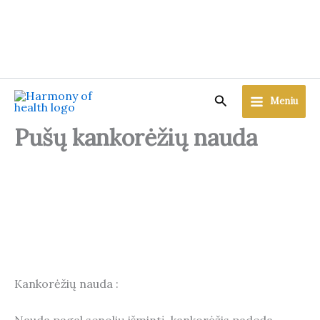
Skip
to
content
Search
Meniu
Pušų kankorėžių nauda
Kankorėžių nauda :