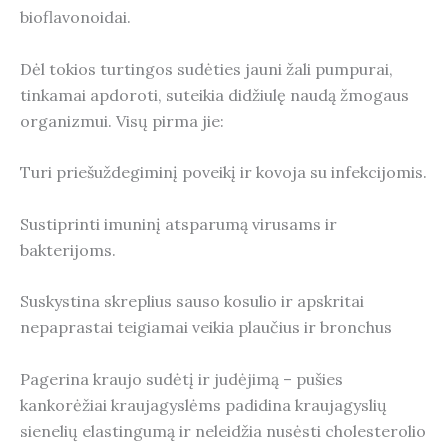
bioflavonoidai.
Dėl tokios turtingos sudėties jauni žali pumpurai,
tinkamai apdoroti, suteikia didžiulę naudą žmogaus
organizmui. Visų pirma jie:
Turi priešuždegiminį poveikį ir kovoja su infekcijomis.
Sustiprinti imuninį atsparumą virusams ir
bakterijoms.
Suskystina skreplius sauso kosulio ir apskritai
nepaprastai teigiamai veikia plaučius ir bronchus
Pagerina kraujo sudėtį ir judėjimą – pušies
kankorėžiai kraujagyslėms padidina kraujagyslių
sienelių elastingumą ir neleidžia nusėsti cholesterolio