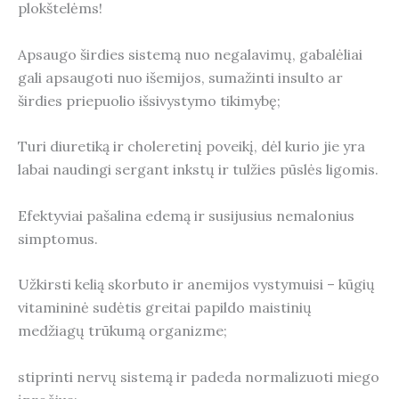
plokštelėms!
Apsaugo širdies sistemą nuo negalavimų, gabalėliai
gali apsaugoti nuo išemijos, sumažinti insulto ar
širdies priepuolio išsivystymo tikimybę;
Turi diuretiką ir choleretinį poveikį, dėl kurio jie yra
labai naudingi sergant inkstų ir tulžies pūslės ligomis.
Efektyviai pašalina edemą ir susijusius nemalonius
simptomus.
Užkirsti kelią skorbuto ir anemijos vystymuisi – kūgių
vitamininė sudėtis greitai papildo maistinių
medžiagų trūkumą organizme;
stiprinti nervų sistemą ir padeda normalizuoti miego