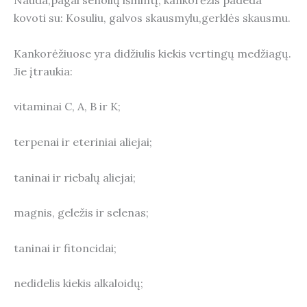
Nauda,pagal senolių išmintį, kankorėžis padeda
kovoti su: Kosuliu, galvos skausmylu,gerklės skausmu.
Kankorėžiuose yra didžiulis kiekis vertingų medžiagų.
Jie įtraukia:
vitaminai C, A, B ir K;
terpenai ir eteriniai aliejai;
taninai ir riebalų aliejai;
magnis, geležis ir selenas;
taninai ir fitoncidai;
nedidelis kiekis alkaloidų;