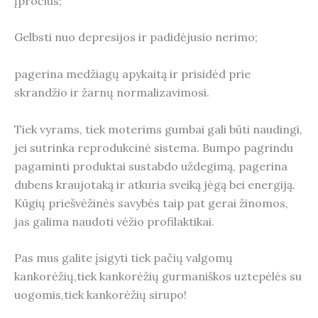
įpročius;
Gelbsti nuo depresijos ir padidėjusio nerimo;
pagerina medžiagų apykaitą ir prisidėd prie
skrandžio ir žarnų normalizavimosi.
Tiek vyrams, tiek moterims gumbai gali būti naudingi,
jei sutrinka reprodukcinė sistema. Bumpo pagrindu
pagaminti produktai sustabdo uždegimą, pagerina
dubens kraujotaką ir atkuria sveiką jėgą bei energiją.
Kūgių priešvėžinės savybės taip pat gerai žinomos,
jas galima naudoti vėžio profilaktikai.
Pas mus galite įsigyti tiek pačių valgomų
kankorėžių,tiek kankorėžių gurmaniškos uztepėlės su
uogomis,tiek kankorėžių sirupo!