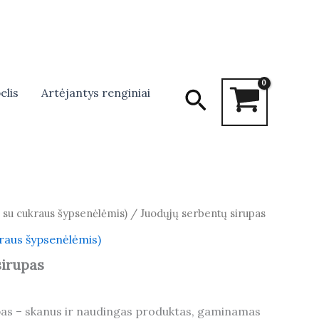
Search
elis
Artėjantys renginiai
i su cukraus šypsenėlėmis)
/ Juodųjų serbentų sirupas
kraus šypsenėlėmis)
sirupas
pas – skanus ir naudingas produktas, gaminamas