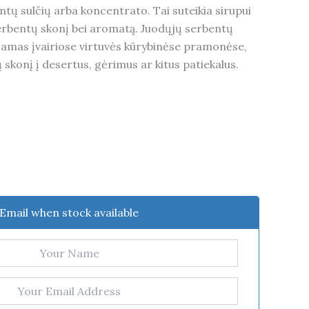
entų sulčių arba koncentrato. Tai suteikia sirupui
serbentų skonį bei aromatą. Juodųjų serbentų
ojamas įvairiose virtuvės kūrybinėse pramonėse,
ų skonį į desertus, gėrimus ar kitus patiekalus.
Email when stock available