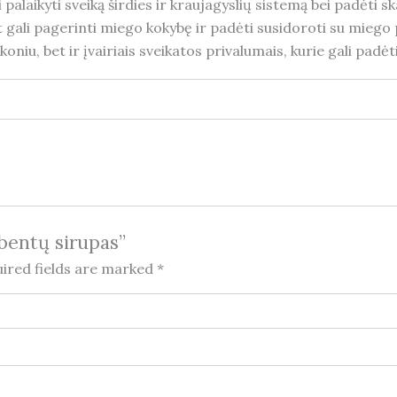
laikyti sveiką širdies ir kraujagyslių sistemą bei padėti ska
at gali pagerinti miego kokybę ir padėti susidoroti su mie
koniu, bet ir įvairiais sveikatos privalumais, kurie gali padėt
rbentų sirupas”
ired fields are marked
*