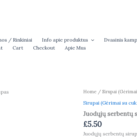
os / Rinkiniai
Info apie produktus
Dvasinis kamp
t
Cart
Checkout
Apie Mus
Home
/
Sirupai (Gėrima
Sirupai (Gėrimai su cu
Juodųjų serbentų 
£
5.50
Juodųjų serbentų siru