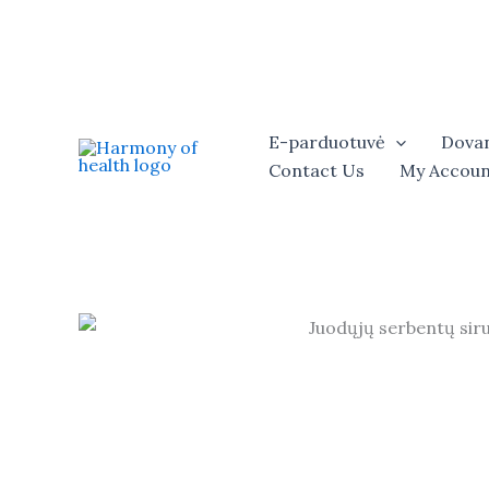
Skip
to
content
E-parduotuvė
Dovan
Contact Us
My Accoun