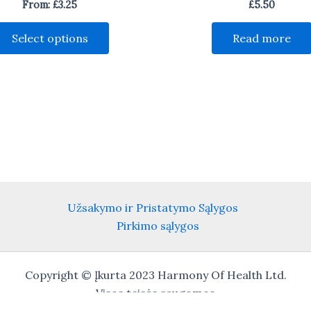
From:
£
3.25
£
5.50
This
Select options
Read more
product
has
multiple
variants.
The
options
may
be
chosen
on
Užsakymo ir Pristatymo Sąlygos
the
Pirkimo sąlygos
product
page
Copyright © Įkurta 2023 Harmony Of Health Ltd.
Visos teisės saugomos