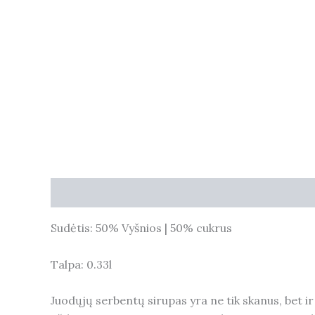
Description
Additional information
Reviews (
Sudėtis: 50% Vyšnios | 50% cukrus
Talpa: 0.33l
Juodųjų serbentų sirupas yra ne tik skanus, bet i