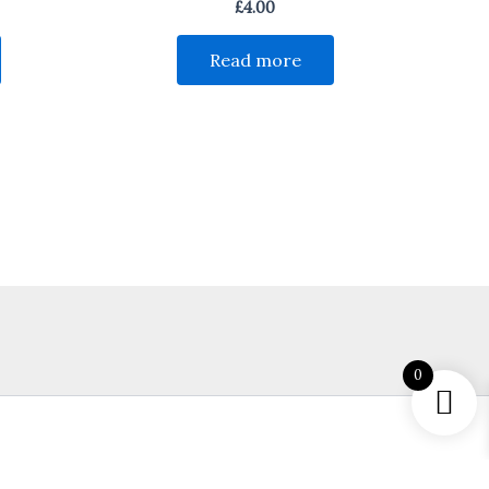
£
4.00
Read more
0