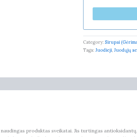
Category:
Sirupai (Gėrim
Tags:
Juodieji
,
Juodųjų s
0)
r naudingas produktas sveikatai. Jis turtingas antioksidantų