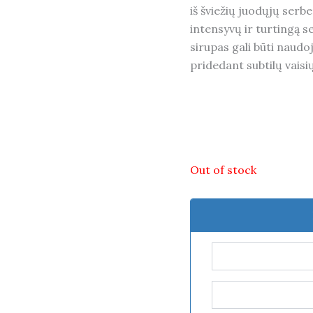
iš šviežių juodųjų serb
intensyvų ir turtingą 
sirupas gali būti naud
pridedant subtilų vaisi
Out of stock