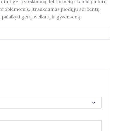
tinti gerą virškinimą dėl turinčių skaidulų ir kitų
go problemomis. Įtraukdamas juodųjų serbentų
i palaikyti gerą sveikatą ir gyvenseną.