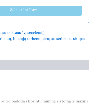
Subscribe Now
ai su cukraus šypsenėlėmis)
erbentų
,
Juodųjų serbentų sirupas
,
serbentai
,
sirupas
, kurie padeda stiprinti imuninę sistemą ir mažina