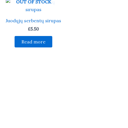
OUT OF STOCK
Juodųjų serbentų sirupas
£
5.50
Read more