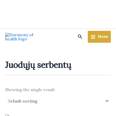
Skip
to
content
Search
Meniu
Juodųjų serbentų
Showing the single result