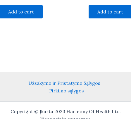
Add to cart
Add to cart
Užsakymo ir Pristatymo Sąlygos
Pirkimo sąlygos
Copyright © Įkurta 2023 Harmony Of Health Ltd.
Visos teisės saugomos
IT adminstrator : Mantas Orlauskas