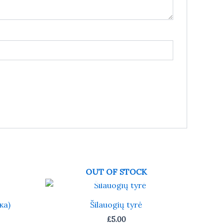
OUT OF STOCK
ка)
Šilauogių tyrė
£
5.00