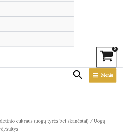
Search
Meniu
detinio cukraus (uogų tyrės bei skanėstai)
/
Uogų
ė/sultys