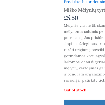
Produktai be pridetinio
Miško Mėlynių tyr
£
5.50
Mėlynės yra ne tik skan
mėlynomis sultimis per
potencialą. Jos priside
slopina uždegimus, ir p
turėti teigiamą poveikį
gerindamos kraujagysli
laikomos vienu iš geriau
mėlynių vartojimas gali
ir bendram organizmo st
racioną ir patirkite tie
Out of stock