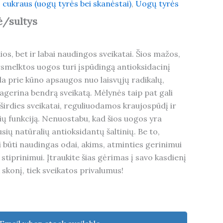
 cukraus (uogų tyrės bei skanėstai)
,
Uogų tyrės
ė/sultys
ios, bet ir labai naudingos sveikatai. Šios mažos,
smelktos uogos turi įspūdingą antioksidacinį
da prie kūno apsaugos nuo laisvųjų radikalų,
agerina bendrą sveikatą. Mėlynės taip pat gali
 širdies sveikatai, reguliuodamos kraujospūdį ir
ų funkciją. Nenuostabu, kad šios uogos yra
sių natūralių antioksidantų šaltinių. Be to,
 būti naudingas odai, akims, atminties gerinimui
iprinimui. Įtraukite šias gėrimas į savo kasdienį
k skonį, tiek sveikatos privalumus!