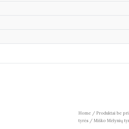
Home
/
Produktai be pri
tyrės
/ Miško Mėlynių tyr