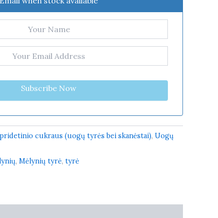
Email when stock available
Subscribe Now
pridetinio cukraus (uogų tyrės bei skanėstai)
,
Uogų
lynių
,
Mėlynių tyrė
,
tyrė