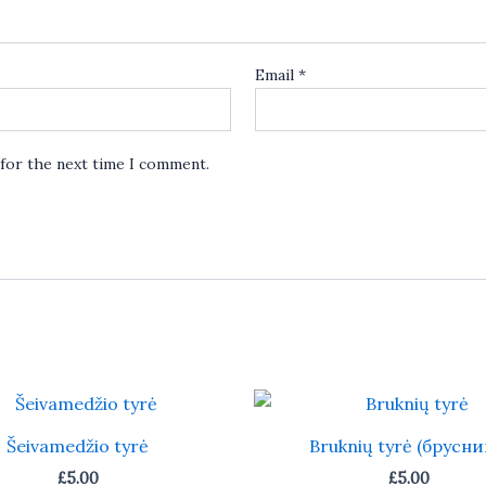
Email
*
 for the next time I comment.
Šeivamedžio tyrė
Bruknių tyrė (брусни
£
5.00
£
5.00