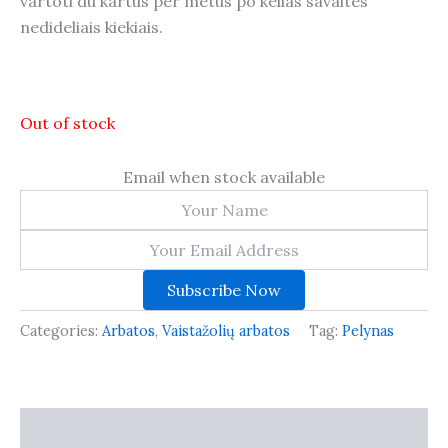
vartoti du kartus per metus po kelias savaites
nedideliais kiekiais.
Out of stock
Email when stock available
Subscribe Now
Categories:
Arbatos
,
Vaistažolių arbatos
Tag:
Pelynas
Description