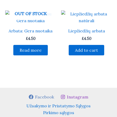
OUT OF STOCK
Arbata: Gera nuotaika
Liepžiedžių arbata
£
4.50
£
4.50
Read more
Add to cart
Facebook
Instagram
Užsakymo ir Pristatymo Sąlygos
Pirkimo sąlygos