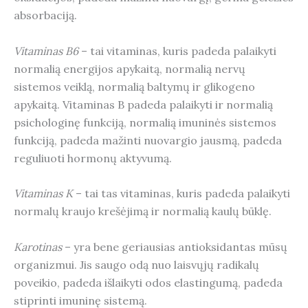
absorbaciją.
Vitaminas B6
– tai vitaminas, kuris padeda palaikyti
normalią energijos apykaitą, normalią nervų
sistemos veiklą, normalią baltymų ir glikogeno
apykaitą. Vitaminas B padeda palaikyti ir normalią
psichologinę funkciją, normalią imuninės sistemos
funkciją, padeda mažinti nuovargio jausmą, padeda
reguliuoti hormonų aktyvumą.
Vitaminas K
– tai tas vitaminas, kuris padeda palaikyti
normalų kraujo krešėjimą ir normalią kaulų būklę.
Karotinas
– yra bene geriausias antioksidantas mūsų
organizmui. Jis saugo odą nuo laisvųjų radikalų
poveikio, padeda išlaikyti odos elastingumą, padeda
stiprinti imuninę sistemą.