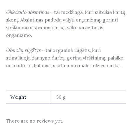
Glikozido absintinas
– tai medžiaga, kuri suteikia kartų
skonį. Absintinas padeda valyti organizmą, gerinti
virškinimo sistemos darbą, valo parazitus iš
organizmo.
Obuolių rūgštys
– tai organinė rūgštis, kuri
stimuliuoja žarnyno darbą, gerina virškinimą, palaiko
mikrofloros balansą, skatina normalų tulžies darbą.
Weight
50 g
There are no reviews yet.