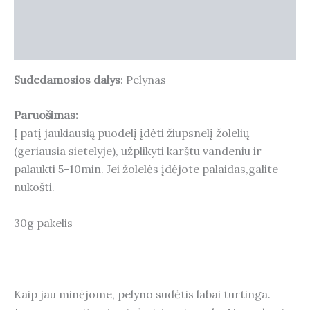
Additional information
Reviews (0)
Sudedamosios dalys
: Pelynas
Paruošimas:
Į patį jaukiausią puodelį įdėti žiupsnelį žolelių
(geriausia sietelyje), užplikyti karštu vandeniu ir
palaukti 5-10min. Jei žolelės įdėjote palaidas,galite
nukošti.
30g pakelis
Kaip jau minėjome, pelyno sudėtis labai turtinga.