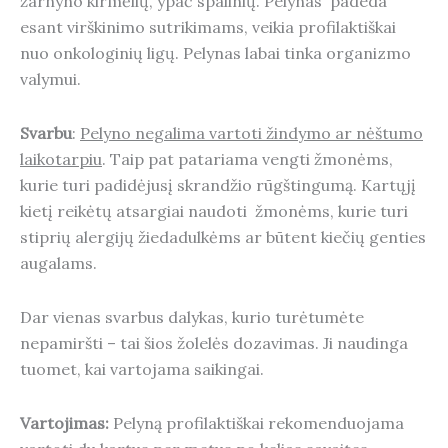
žarnyno kirmėlių, ypač spalinių. Pelynas padeda
esant virškinimo sutrikimams, veikia profilaktiškai
nuo onkologinių ligų. Pelynas labai tinka organizmo
valymui.
Svarbu
:
Pelyno negalima vartoti žindymo ar nėštumo
laikotarpiu
. Taip pat patariama vengti žmonėms,
kurie turi padidėjusį skrandžio rūgštingumą. Kartųjį
kietį reikėtų atsargiai naudoti žmonėms, kurie turi
stiprių alergijų žiedadulkėms ar būtent kiečių genties
augalams.
Dar vienas svarbus dalykas, kurio turėtumėte
nepamiršti – tai šios žolelės dozavimas. Ji naudinga
tuomet, kai vartojama saikingai.
Vartojimas:
Pelyną profilaktiškai rekomenduojama