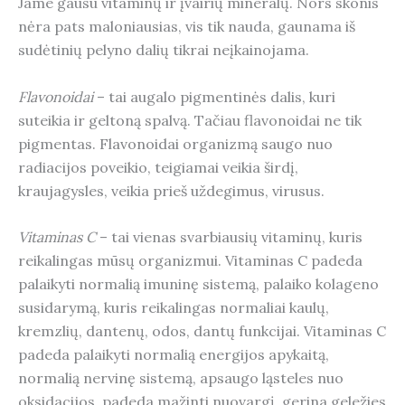
Jame gausu vitaminų ir įvairių mineralų. Nors skonis
nėra pats maloniausias, vis tik nauda, gaunama iš
sudėtinių pelyno dalių tikrai neįkainojama.
Flavonoidai
– tai augalo pigmentinės dalis, kuri
suteikia ir geltoną spalvą. Tačiau flavonoidai ne tik
pigmentas. Flavonoidai organizmą saugo nuo
radiacijos poveikio, teigiamai veikia širdį,
kraujagysles, veikia prieš uždegimus, virusus.
Vitaminas C
– tai vienas svarbiausių vitaminų, kuris
reikalingas mūsų organizmui. Vitaminas C padeda
palaikyti normalią imuninę sistemą, palaiko kolageno
susidarymą, kuris reikalingas normaliai kaulų,
kremzlių, dantenų, odos, dantų funkcijai. Vitaminas C
padeda palaikyti normalią energijos apykaitą,
normalią nervinę sistemą, apsaugo ląsteles nuo
oksidacijos, padeda mažinti nuovargį, gerina geležies