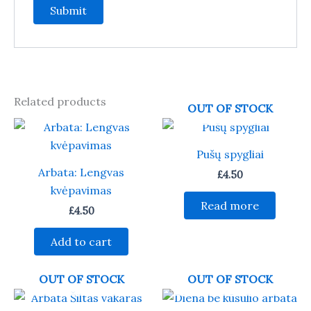
Related products
OUT OF STOCK
Pušų spygliai
Arbata: Lengvas
£
4.50
kvėpavimas
Read more
£
4.50
Add to cart
OUT OF STOCK
OUT OF STOCK