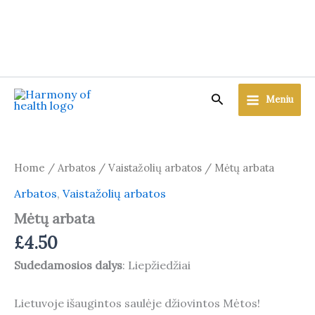
Skip
to
content
Search
Meniu
Home
/
Arbatos
/
Vaistažolių arbatos
/ Mėtų arbata
Arbatos
,
Vaistažolių arbatos
Mėtų arbata
£
4.50
Sudedamosios dalys
: Liepžiedžiai
Lietuvoje išaugintos saulėje džiovintos Mėtos!