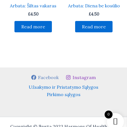
Arbata: Šiltas vakaras
Arbata: Diena be kosūlio
£
4.50
£
4.50
Read more
Read more
Facebook
Instagram
Užsakymo ir Pristatymo Sąlygos
Pirkimo sąlygos
0
Copyright © Įkurta 2023 Harmony Of Health Ltd.