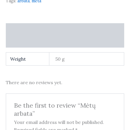
Tags:
arbata
,
mėta
Additional information
Reviews (0)
Weight
50 g
There are no reviews yet.
Be the first to review “Mėtų
arbata”
Your email address will not be published.
Required fields are marked
*