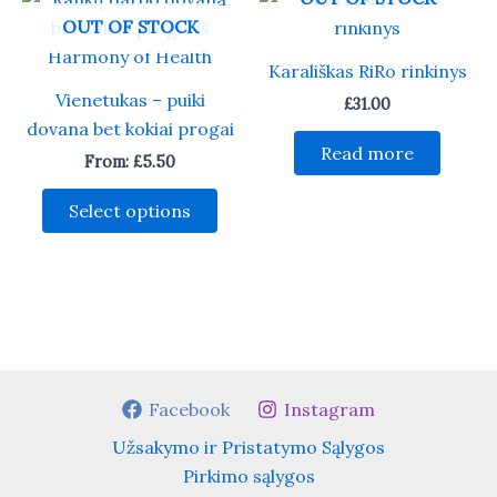
OUT OF STOCK
Karališkas RiRo rinkinys
Vienetukas – puiki
£
31.00
dovana bet kokiai progai
Read more
From:
£
5.50
This
Select options
product
has
multiple
variants.
The
options
may
Facebook
Instagram
be
Užsakymo ir Pristatymo Sąlygos
chosen
Pirkimo sąlygos
on