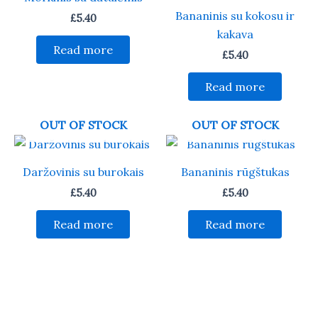
Bananinis su kokosu ir
£
5.40
kakava
Read more
£
5.40
Read more
OUT OF STOCK
OUT OF STOCK
Daržovinis su burokais
Bananinis rūgštukas
£
5.40
£
5.40
Read more
Read more