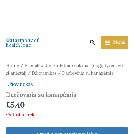
Skip
to
content
Search
Meniu
Home
/
Produktai be pridetinio cukraus (uogų tyrės bei
skanėstai)
/
Džiovinukas
/ Daržovinis su kanapėmis
Džiovinukas
Daržovinis su kanapėmis
£
5.40
Out of stock
Email when stock available