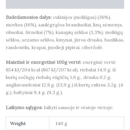
Reviews (0)
Sudedamosios dalys:
cukinijos (moliūgas) (36%),
morkos (16%), saulėgrąžos branduoliai, linų sėmenys,
obuoliai, žirneliai (7%), kanapių sėklos (3,3%), moliūgų
sėklos, sezamo sėklos, kmynai, jūros druska, bazilikas,
raudonėlis, krapai, juodieji pipirai, ciberžolė.
Maistinė ir energetinė 100g vertė:
energinė vertė
854 kJ/204 kcal (867 kJ/207 kcal), riebalai 14,9 g. iš
kurių sočiųjų riebalų rūgščių 1,6 g., druska 0,2 g.
angliavandeniai 12,8 g. (13,9 g.) iš kurių cukrus 3,2g. (4
g.), baltymai 9,4 g. (9,3 g.),
Laikymo sąlygos
: laikyti sausoje ir vėsioje vietoje.
Weight
140 g