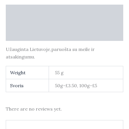
Description
Additional information
Reviews (0)
Užauginta Lietuvoje,paruošta su meile ir
atsakingumu.
Weight
55 g
Svoris
50g-£3.50, 100g-£5
There are no reviews yet.