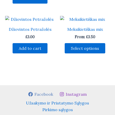
Džiovintos Petražolės
Meksikietiškas mix
£
3.00
From:
£
3.50
This
Add to cart
Select options
prod
has
multi
varia
The
opti
may
Facebook
Instagram
be
Užsakymo ir Pristatymo Sąlygos
chos
Pirkimo sąlygos
on