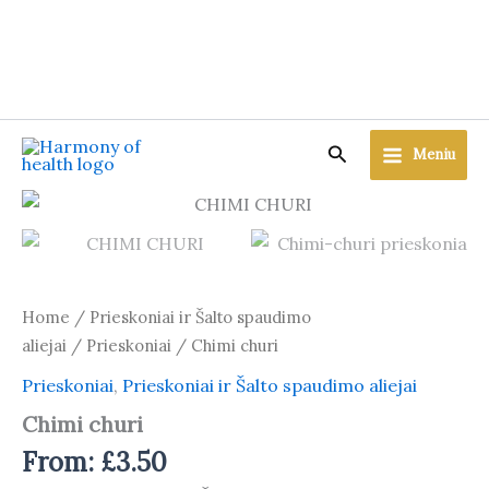
Skip
to
content
Search
Meniu
Home
/
Prieskoniai ir Šalto spaudimo
aliejai
/
Prieskoniai
/ Chimi churi
Prieskoniai
,
Prieskoniai ir Šalto spaudimo aliejai
Chimi churi
From:
£
3.50