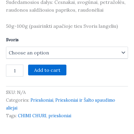
Sudedamosios dalys: Česnakai, svogūnai, petražolės,
raudonos saldžiosios paprikos, raudonėliai
50g-100g (pasirinkti apačioje ties Svoris langeliu)
Svoris
Chimi
Add to cart
churi
quantity
SKU:
N/A
Categories:
Prieskoniai
,
Prieskoniai ir Šalto spaudimo
aliejai
Tags:
CHIMI CHURI
,
prieskoniai