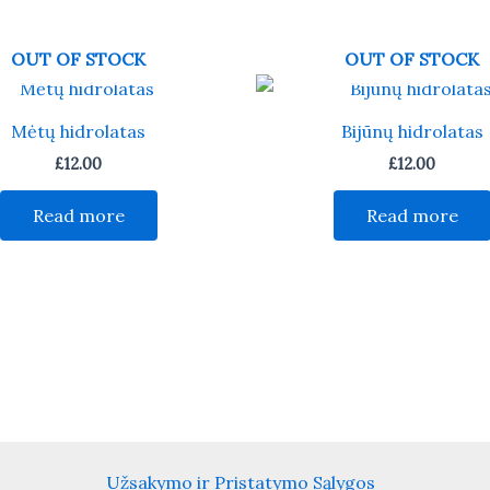
OUT OF STOCK
OUT OF STOCK
Mėtų hidrolatas
Bijūnų hidrolatas
£
12.00
£
12.00
Read more
Read more
Užsakymo ir Pristatymo Sąlygos