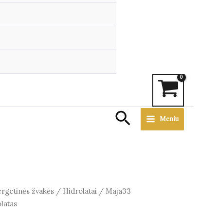
Search
Meniu
ergetinės žvakės
/
Hidrolatai
/
Maja33
latas