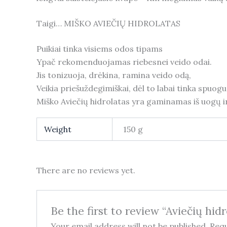
Taigi… MIŠKO AVIEČIŲ HIDROLATAS
Puikiai tinka visiems odos tipams
Ypač rekomenduojamas riebesnei veido odai.
Jis tonizuoja, drėkina, ramina veido odą,
Veikia priešuždegimiškai, dėl to labai tinka spuogu
Miško Aviečių hidrolatas yra gaminamas iš uogų ir 
Weight
150 g
There are no reviews yet.
Be the first to review “Aviečių hidr
Your email address will not be published.
Requ