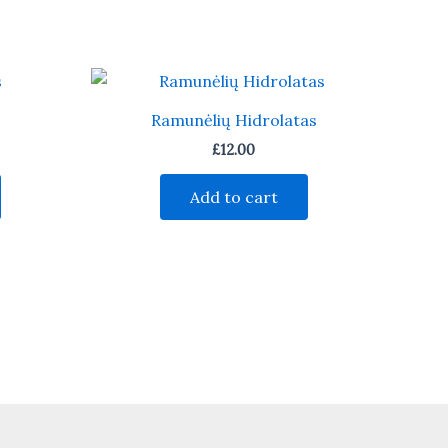
Ramunėlių Hidrolatas
£
12.00
Add to cart