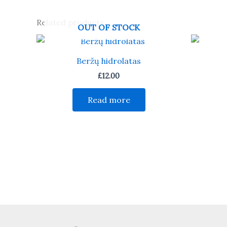
Related products
OUT OF STOCK
Beržų hidrolatas
£
12.00
Read more