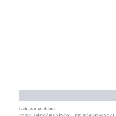
Description
Additional information
Reviews (
švelnus ir subtilaus
lengvai salstelėjusio kvapo – itin mėgiamas vaikų