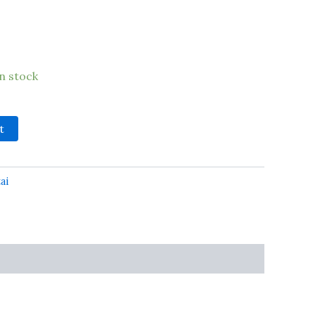
in stock
t
ai