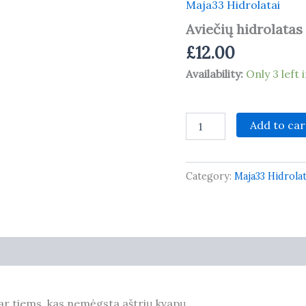
Maja33 Hidrolatai
Aviečių hidrolatas
£
12.00
Availability:
Only 3 left 
Aviečių
Add to car
hidrolatas
quantity
Category:
Maja33 Hidrolat
0)
 ar tiems, kas nemėgsta aštrių kvapų.