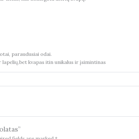
otai, paraudusiai odai.
lapelių,bet kvapas itin unikalus ir įsimintinas
olatas”
ired fields are marked
*