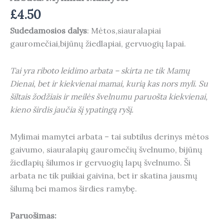
£
4.50
Sudedamosios
dalys
: Mėtos,siauralapiai
gauromečiai,bijūnų žiedlapiai, gervuogių lapai.
Tai yra riboto leidimo arbata – skirta ne tik Mamų
Dienai, bet ir kiekvienai mamai, kurią kas nors myli. Su
šiltais žodžiais ir meilės švelnumu paruošta kiekvienai,
kieno širdis jaučia šį ypatingą ryšį.
Mylimai mamytei arbata – tai subtilus derinys mėtos
gaivumo, siauralapių gauromečių švelnumo, bijūnų
žiedlapių šilumos ir gervuogių lapų švelnumo. Ši
arbata ne tik puikiai gaivina, bet ir skatina jausmų
šilumą bei mamos širdies ramybę.
Paruošimas: