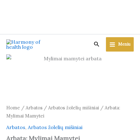
Skip
to
content
Search
Meniu
Home
/
Arbatos
/
Arbatos žolelių mišiniai
/ Arbata:
Mylimai Mamytei
Arbatos
,
Arbatos žolelių mišiniai
Arbata: Mylimai Mamytei