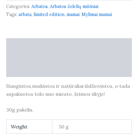
Categories:
Arbatos
,
Arbatos žolelių mišiniai
Tags:
arbata
,
limited edition
,
mamai
,
Mylimai mamai
Description
Additional information
Reviews (0)
Išaugintos,nuskintos ir natūraliai išdžiovintos, o tada
supakuotos tolo nuo miesto, šeimos ūkyje!
30g pakelis.
Weight
50 g