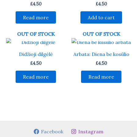
£
4.50
£
4.50
Read more
Add to cart
OUT OF STOCK
OUT OF STOCK
Didžioji dilgėlė
Arbata: Diena be kosūlio
£
4.50
£
4.50
Read more
Read more
Facebook
Instagram