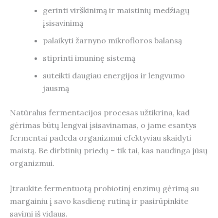
gerinti virškinimą ir maistinių medžiagų
įsisavinimą
palaikyti žarnyno mikrofloros balansą
stiprinti imuninę sistemą
suteikti daugiau energijos ir lengvumo
jausmą
Natūralus fermentacijos procesas užtikrina, kad
gėrimas būtų lengvai įsisavinamas, o jame esantys
fermentai padeda organizmui efektyviau skaidyti
maistą. Be dirbtinių priedų – tik tai, kas naudinga jūsų
organizmui.
Įtraukite fermentuotą probiotinį enzimų gėrimą su
margainiu į savo kasdienę rutiną ir pasirūpinkite
savimi iš vidaus.