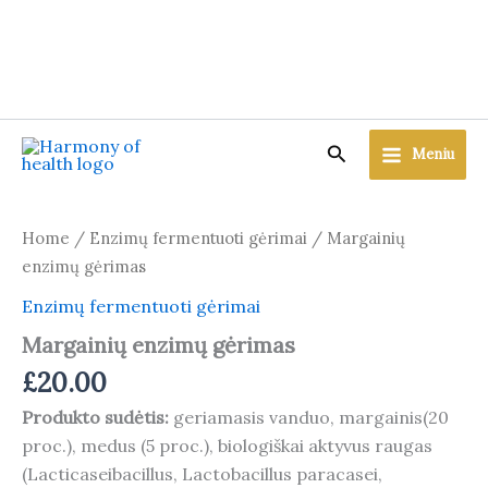
Skip
to
content
Search
Meniu
Home
/
Enzimų fermentuoti gėrimai
/ Margainių
enzimų gėrimas
Enzimų fermentuoti gėrimai
Margainių enzimų gėrimas
£
20.00
Produkto sudėtis:
geriamasis vanduo, margainis(20
proc.), medus (5 proc.), biologiškai aktyvus raugas
(Lacticaseibacillus, Lactobacillus paracasei,