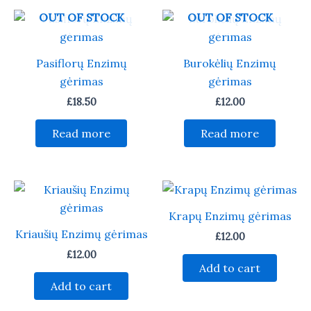
OUT OF STOCK
OUT OF STOCK
Pasiflorų Enzimų
Burokėlių Enzimų
gėrimas
gėrimas
£
18.50
£
12.00
Read more
Read more
Krapų Enzimų gėrimas
Kriaušių Enzimų gėrimas
£
12.00
£
12.00
Add to cart
Add to cart