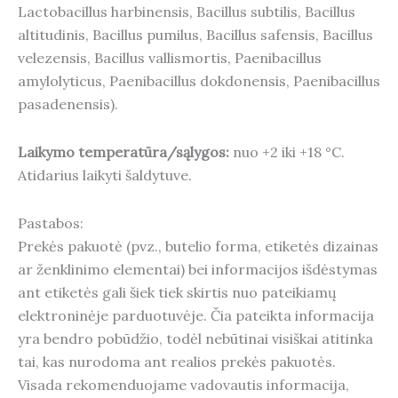
Lactobacillus harbinensis, Bacillus subtilis, Bacillus
altitudinis, Bacillus pumilus, Bacillus safensis, Bacillus
velezensis, Bacillus vallismortis, Paenibacillus
amylolyticus, Paenibacillus dokdonensis, Paenibacillus
pasadenensis).
Laikymo temperatūra/sąlygos:
nuo +2 iki +18 °C.
Atidarius laikyti šaldytuve.
Pastabos:
Prekės pakuotė (pvz., butelio forma, etiketės dizainas
ar ženklinimo elementai) bei informacijos išdėstymas
ant etiketės gali šiek tiek skirtis nuo pateikiamų
elektroninėje parduotuvėje. Čia pateikta informacija
yra bendro pobūdžio, todėl nebūtinai visiškai atitinka
tai, kas nurodoma ant realios prekės pakuotės.
Visada rekomenduojame vadovautis informacija,