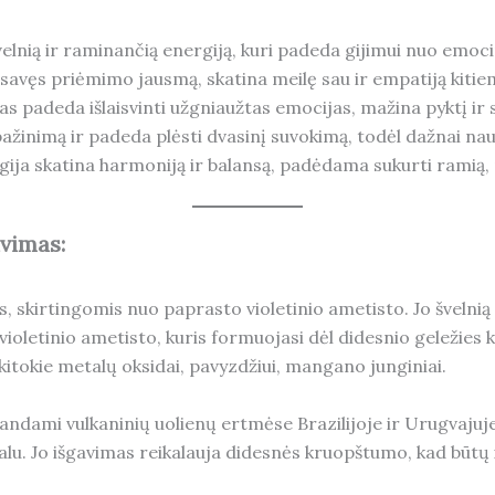
švelnią ir raminančią energiją, kuri padeda gijimui nuo emoc
na savęs priėmimo jausmą, skatina meilę sau ir empatiją kitie
tas padeda išlaisvinti užgniaužtas emocijas, mažina pyktį i
s pažinimą ir padeda plėsti dvasinį suvokimą, todėl dažnai n
gija skatina harmoniją ir balansą, padėdama sukurti ramią, p
avimas:
, skirtingomis nuo paprasto violetinio ametisto. Jo švelni
ioletinio ametisto, kuris formuojasi dėl didesnio geležies k
itokie metalų oksidai, pavyzdžiui, mangano junginiai.
andami vulkaninių uolienų ertmėse Brazilijoje ir Urugvajuj
talu. Jo išgavimas reikalauja didesnės kruopštumo, kad būtų i