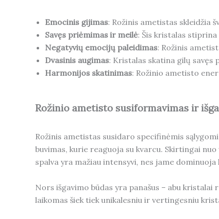
Emocinis gijimas
: Rožinis ametistas skleidžia 
Savęs priėmimas ir meilė
: Šis kristalas stipri
Negatyvių emocijų paleidimas
: Rožinis ametis
Dvasinis augimas
: Kristalas skatina gilų savę
Harmonijos skatinimas
: Rožinio ametisto ener
Rožinio ametisto susiformavimas ir išg
Rožinis ametistas susidaro specifinėmis sąlygomis
buvimas, kurie reaguoja su kvarcu. Skirtingai nuo v
spalva yra mažiau intensyvi, nes jame dominuoja k
Nors išgavimo būdas yra panašus – abu kristalai r
laikomas šiek tiek unikalesniu ir vertingesniu kris