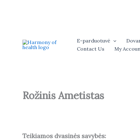
Skip
to
content
E-parduotuvė
Dovan
Contact Us
My Accoun
Rožinis Ametistas
Teikiamos dvasinės savybės: