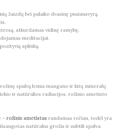
inių žaizdų bei palaiko dvasinę pusiausvyrą.
ms.
r stresą, atkurdamas vidinę ramybę.
audojamas meditacijai.
ozityvią aplinką.
ą rožinę spalvą lemia mangano ir kitų mineralų
iekio ir natūralios radiacijos, rožinio ametisto
e –
rožinis ametistas
randamas rečiau, todėl yra
šsaugotas natūralus grožis ir subtili spalva.