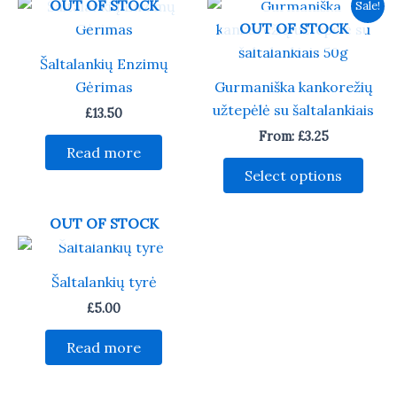
OUT OF STOCK
Sale!
OUT OF STOCK
Šaltalankių Enzimų
Gėrimas
Gurmaniška kankorežių
užtepėlė su šaltalankiais
£
13.50
From:
£
3.25
Read more
This
Select options
prod
has
OUT OF STOCK
multi
varia
The
Šaltalankių tyrė
opti
£
5.00
may
be
Read more
chos
on