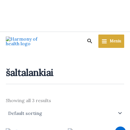
Skip
to
content
Search
Meniu
šaltalankiai
Showing all 3 results