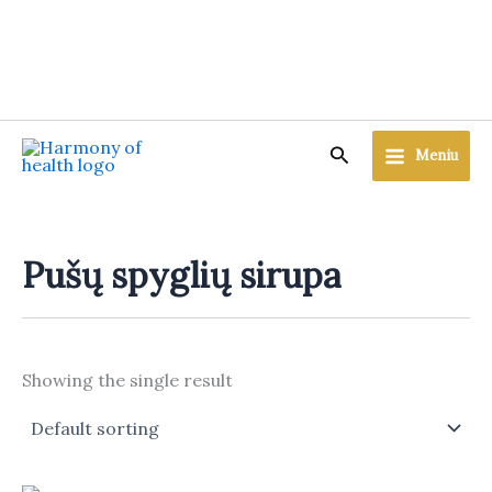
Skip
to
content
Search
Meniu
Pušų spyglių sirupa
Showing the single result