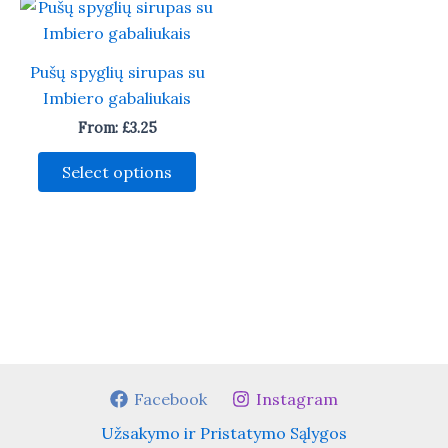
Pušų spyglių sirupas su
Imbiero gabaliukais
From:
£
3.25
This
Select options
product
has
multiple
variants.
The
options
may
be
chosen
Facebook
Instagram
on
Užsakymo ir Pristatymo Sąlygos
the