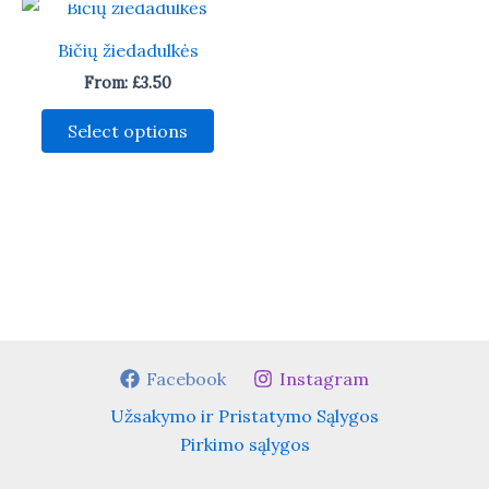
Bičių žiedadulkės
From:
£
3.50
This
Select options
product
has
multiple
variants.
The
options
may
be
chosen
Facebook
Instagram
on
Užsakymo ir Pristatymo Sąlygos
the
Pirkimo sąlygos
product
page