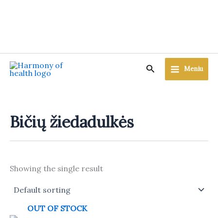
Skip
to
content
Search
Meniu
Bičių žiedadulkės
Showing the single result
OUT OF STOCK