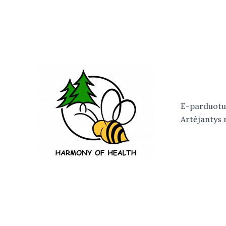
Skip
to
content
E-parduotu
Artėjantys 