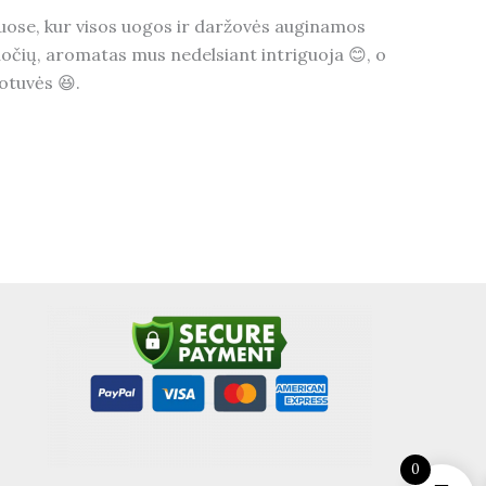
iuose, kur visos uogos ir daržovės auginamos
kuočių, aromatas mus nedelsiant intriguoja 😊, o
otuvės 😆.
0