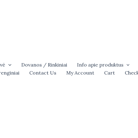
vė
Dovanos / Rinkiniai
Info apie produktus
renginiai
Contact Us
My Account
Cart
Chec