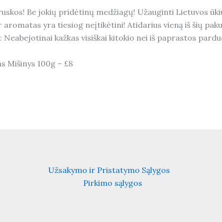
ruskos! Be jokių pridėtinų medžiagų! Užauginti Lietuvos ūk
r aromatas yra tiesiog neįtikėtini! Atidarius vieną iš šių pa
: Neabejotinai kažkas visiškai kitokio nei iš paprastos pardu
as Mišinys 100g – £8
Užsakymo ir Pristatymo Sąlygos
Pirkimo sąlygos